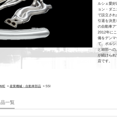
ルシェ愛好
ョン・ダニ
で設立され
引退を決意
の自動車アフ
2012年
備をデンマ
て、ポルシ
と細部への
が続けられ
店です。
OME
>
産業機械・自動車部品
> SSI
製品一覧