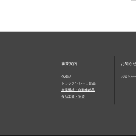
事業案内
お知ら
化成品
お知らせ
トラック/トレーラ部品
産業機械・自動車部品
食品工業・物資