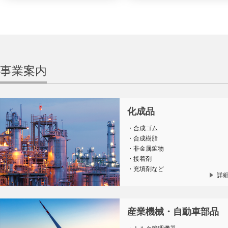
事業案内
化成品
・合成ゴム
・合成樹脂
・非金属鉱物
・接着剤
・充填剤など
詳
産業機械・自動車部品